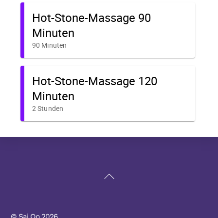
Back
To
Top
©
Sai Oo
2026