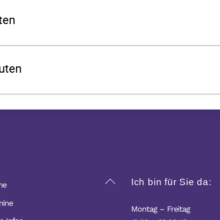
Back
Ich bin für Sie da:
me
To
mine
Top
Montag – Freitag